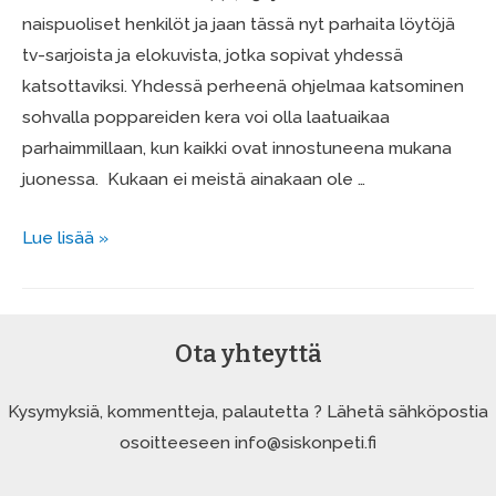
naispuoliset henkilöt ja jaan tässä nyt parhaita löytöjä
tv-sarjoista ja elokuvista, jotka sopivat yhdessä
katsottaviksi. Yhdessä perheenä ohjelmaa katsominen
sohvalla poppareiden kera voi olla laatuaikaa
parhaimmillaan, kun kaikki ovat innostuneena mukana
juonessa. Kukaan ei meistä ainakaan ole …
Laatuaikaa
Lue lisää »
koko
perheelle
tv:n
Ota yhteyttä
ääressä
–
Kysymyksiä, kommentteja, palautetta ? Lähetä sähköpostia
Suosituksia
osoitteeseen info@siskonpeti.fi
sarjoista
ja