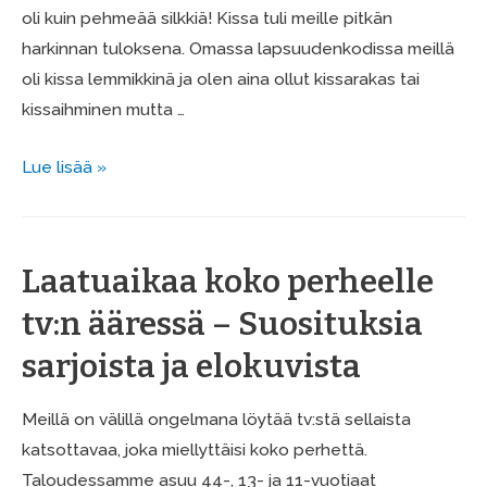
oli kuin pehmeää silkkiä! Kissa tuli meille pitkän
harkinnan tuloksena. Omassa lapsuudenkodissa meillä
oli kissa lemmikkinä ja olen aina ollut kissarakas tai
kissaihminen mutta …
Kissojen
Lue lisää »
psykologinen
vaikutus
ihmiseen
Laatuaikaa koko perheelle
–
tv:n ääressä – Suosituksia
kissaterapiaa
sarjoista ja elokuvista
Meillä on välillä ongelmana löytää tv:stä sellaista
katsottavaa, joka miellyttäisi koko perhettä.
Taloudessamme asuu 44-, 13- ja 11-vuotiaat